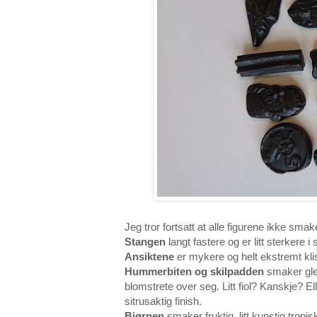
Jeg tror fortsatt at alle figurene ikke sm
Stangen
langt fastere og er litt sterker
Ansiktene
er mykere og helt ekstremt kli
Hummerbiten og skilpadden
smaker gled
blomstrete over seg. Litt fiol? Kanskje? El
sitrusaktig finish.
Bjørnen
smaker fruktig, litt kunstig tropisk,