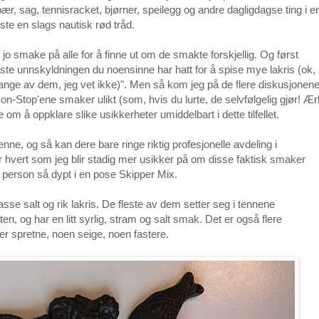
ær, sag, tennisracket, bjørner, speilegg og andre dagligdagse ting i e
ste en slags nautisk rød tråd.
jo smake på alle for å finne ut om de smakte forskjellig. Og først
igste unnskyldningen du noensinne har hatt for å spise mye lakris (ok,
 mange av dem, jeg vet ikke)". Men så kom jeg på de flere diskusjonen
 Non-Stop'ene smaker ulikt (som, hvis du lurte, de selvfølgelig gjør! Ærl
 om å oppklare slike usikkerheter umiddelbart i dette tilfellet.
nne, og så kan dere bare ringe riktig profesjonelle avdeling i
hvert som jeg blir stadig mer usikker på om disse faktisk smaker
en person så dypt i en pose Skipper Mix.
sse salt og rik lakris. De fleste av dem setter seg i tennene
laten, og har en litt syrlig, stram og salt smak. Det er også flere
er spretne, noen seige, noen fastere.