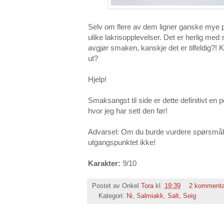
Selv om flere av dem ligner ganske mye p
ulike lakrisopplevelser. Det er herlig med
avgjør smaken, kanskje det er tilfeldig?! K
ut?
Hjelp!
Smaksangst til side er dette definitivt en
hvor jeg har sett den før!
Advarsel: Om du burde vurdere spørsmålet 
utgangspunktet ikke!
Karakter:
9/10
Postet av Onkel
Tora
kl.
19:39
2 kommenta
Kategori:
Ni
,
Salmiakk
,
Salt
,
Seig