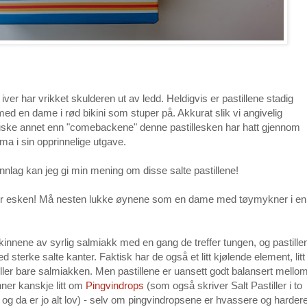
 iver har vrikket skulderen ut av ledd. Heldigvis er pastillene stadig
t med en dame i rød bikini som stuper på. Akkurat slik vi angivelig
 å huske annet enn "comebackene" denne pastillesken har hatt gjennom
a i sin opprinnelige utgave.
lag kan jeg gi min mening om disse salte pastillene!
åpner esken! Må nesten lukke øynene som en dame med tøymykner i en
i kinnene av syrlig salmiakk med en gang de treffer tungen, og pastille
 sterke salte kanter. Faktisk har de også et litt kjølende element, litt
ler bare salmiakken. Men pastillene er uansett godt balansert mello
inner kanskje litt om
Pingvindrops
(som også skriver Salt Pastiller i to
, og da er jo alt lov) - selv om pingvindropsene er hvassere og hardere