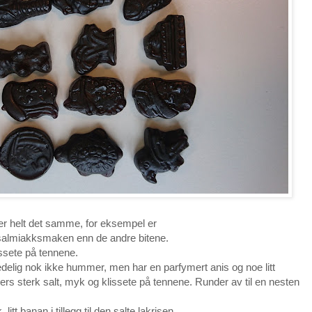
aker helt det samme, for eksempel er
e i salmiakksmaken enn de andre bitene.
ssete på tennene.
elig nok ikke hummer, men har en parfymert anis og noe litt
lers sterk salt, myk og klissete på tennene. Runder av til en nesten
 litt banan i tillegg til den salte lakrisen.