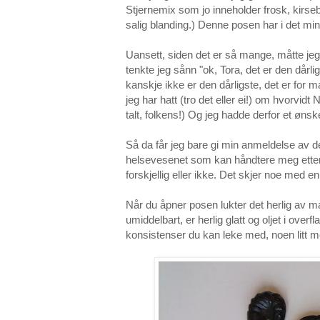
Stjernemix som jo inneholder frosk, kirseb
salig blanding.) Denne posen har i det min
Uansett, siden det er så mange, måtte jeg 
tenkte jeg sånn "ok, Tora, det er den dårl
kanskje ikke er den dårligste, det er for
jeg har hatt (tro det eller ei!) om hvorvidt
talt, folkens!) Og jeg hadde derfor et ønske
Så da får jeg bare gi min anmeldelse av de
helsevesenet som kan håndtere meg etter 
forskjellig eller ikke. Det skjer noe med 
Når du åpner posen lukter det herlig av ma
umiddelbart, er herlig glatt og oljet i overf
konsistenser du kan leke med, noen litt m