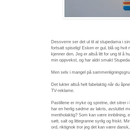
Dessverre ser det ut til at stupedama i sin
fortsatt spiselig! Esken er gul, blå og hvi
kjenner den. Jeg er altså litt for ung til
min oppvekst, og har aldri smakt Stupedam
Men selv i mangel på sammenligningsgrunn
Det lukter altså helt fabelaktig når du 
TV-reklame.
Pastillene er myke og spretne, det sitrer 
har en herlig sødme av lakris, avsluttet med
mentholaktig? Som kan være innbilning, el
søtt, salt og littegranne syrlig og friskt. M
ord, riktignok tror jeg det kan være dansk