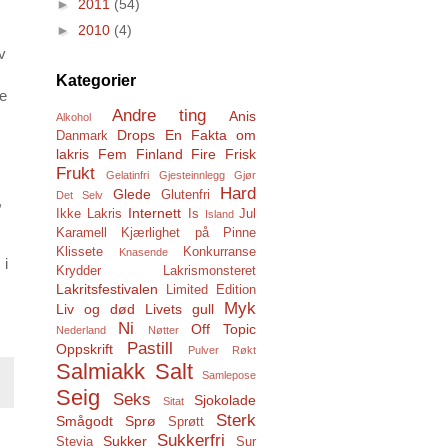
►
2011
(54)
►
2010
(4)
v
Kategorier
ge
Andre ting
Anis
Alkohol
Drops
En
Fakta om
Danmark
lakris
Fem
Finland
Fire
Frisk
Frukt
Gelatinfri
Gjesteinnlegg
Gjør
Hard
Glede
Glutenfri
Det Selv
,
Internett
Ikke Lakris
Is
Jul
Island
Karamell
Kjærlighet på Pinne
Klissete
Konkurranse
Knasende
 i
Krydder
Lakrismonsteret
Lakritsfestivalen
Limited Edition
Myk
Liv og død
Livets gull
Ni
Off Topic
Nederland
Nøtter
Pastill
Oppskrift
Pulver
Røkt
Salmiakk
Salt
Samlepose
Seig
Seks
Sjokolade
Sitat
Sterk
Smågodt
Sprø
Sprøtt
Sukkerfri
Sukker
Stevia
Sur