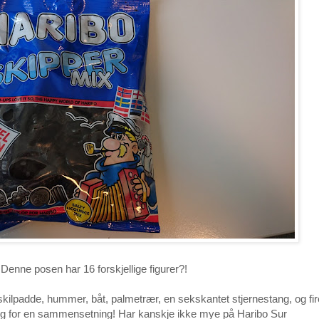
Denne posen har 16 forskjellige figurer?!
, skilpadde, hummer, båt, palmetrær, en sekskantet stjernestang, og fir
 (Og for en sammensetning! Har kanskje ikke mye på Haribo Sur